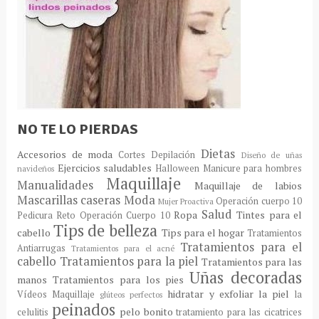
NO TE LO PIERDAS
Dietas
Accesorios de moda
Cortes
Depilación
Diseño de uñas
Ejercicios saludables
Halloween
Manicure para hombres
navideños
Maquillaje
Manualidades
Maquillaje de labios
Mascarillas caseras
Moda
Operación cuerpo 10
Mujer Proactiva
Salud
Ropa
Tintes para el
Pedicura
Reto Operación Cuerpo 10
Tips de belleza
cabello
Tips para el hogar
Tratamientos
Tratamientos para el
Antiarrugas
Tratamientos para el acné
cabello
Tratamientos para la piel
Tratamientos para las
Uñas decoradas
manos
Tratamientos para los pies
hidratar y exfoliar la piel
Vídeos Maquillaje
la
glúteos perfectos
peinados
pelo bonito
celulitis
tratamiento para las cicatrices