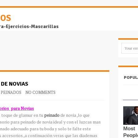
DOS
ra-Ejercicios-Mascarillas
POPUL
 DE NOVIAS
,
PEINADOS
NO COMMENTS
orios para Novias
l toque de glamur en tu
peinado
de novia ,lo que
orio para peinado de novia ideal y con el luzcas mas
inado adecuado para tu boda y solo te falte este
accesorios ,a continuación veras que las diademas