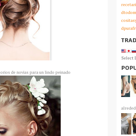
recetar
dtodom
cosita
dpurafr
TRA
Select
POPU
orios de novias para un lindo peinado
alrededo