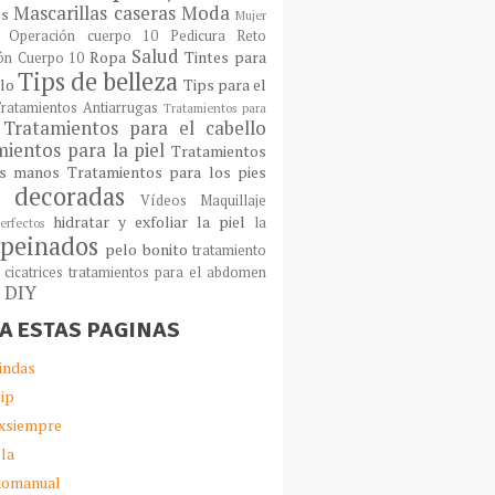
Mascarillas caseras
Moda
os
Mujer
Operación cuerpo 10
Pedicura
Reto
Salud
Ropa
Tintes para
ón Cuerpo 10
Tips de belleza
llo
Tips para el
ratamientos Antiarrugas
Tratamientos para
Tratamientos para el cabello
ientos para la piel
Tratamientos
as manos
Tratamientos para los pies
 decoradas
Vídeos Maquillaje
hidratar y exfoliar la piel
la
erfectos
peinados
pelo bonito
tratamiento
 cicatrices
tratamientos para el abdomen
s DIY
TA ESTAS PAGINAS
indas
ip
xsiempre
lla
omanual