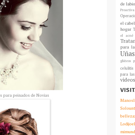
de labi
Proactiva
Operaci
el cabe
hogar
T
el acné
Tratam
para l
Uñas
glúteos p
celulitis
para las
video
VISI
s para peinados de Novias
Manosl
Solount
belleza
Lodijoe
mimund