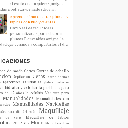
el estilo que tu quieres,amigas
idas a bellezaypeinados ,hoy n...
Aprende cómo decorar plumas y
lapices con hilo y cuentas
Hazlo así de fácil : Ideas
personalizadas para decorar
plumas Bienvenidas amigas, la
dad que venimos a compartirles el día
..
ICACIONES
rios de moda
Cortes de cabello
Cortes
ación
Dietas
Depilación
Diseño de uñas
Ejercicios saludables
s
glúteos perfectos
hidratar y exfoliar la piel
en
Ideas para
sta de 15 años
la celulitis
Manicure para
Manualidades
Manualidades día
s
Manualidades Navideñas
madre
Maquillaje
ades para día del padre
Maquillaje de labios
aje de cejas
illas caseras
Moda
Mujer Proactiva