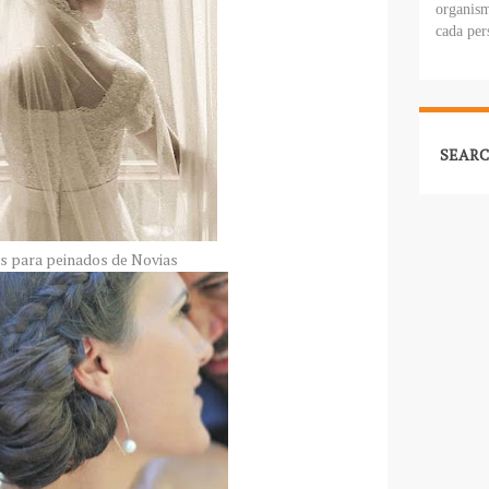
organism
cada per
SEARC
s para peinados de Novias