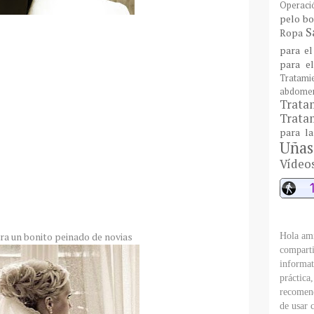
Operaci
pelo bo
S
Ropa
para el
para e
Tratami
abdome
Trat
Tratam
para l
Uñas
Vídeo
ra un bonito peinado de novias
Hola ami
comparti
informat
práctica
recomend
de usar 