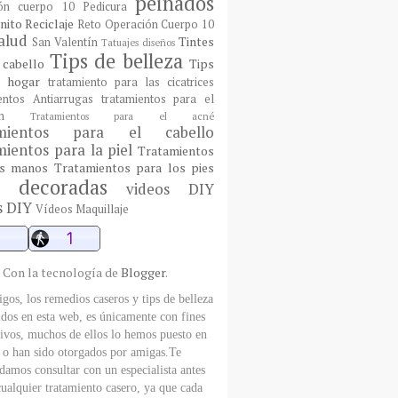
peinados
ón cuerpo 10
Pedicura
nito
Reciclaje
Reto Operación Cuerpo 10
alud
Tintes
San Valentín
Tatuajes diseños
Tips de belleza
 cabello
Tips
l hogar
tratamiento para las cicatrices
entos Antiarrugas
tratamientos para el
n
Tratamientos para el acné
amientos para el cabello
ientos para la piel
Tratamientos
as manos
Tratamientos para los pies
 decoradas
videos DIY
s DIY
Vídeos Maquillaje
Con la tecnología de
Blogger
.
gos, los remedios caseros y tips de belleza
dos en esta web, es únicamente con fines
ivos, muchos de ellos lo hemos puesto en
, o han sido otorgados por amigas.Te
amos consultar con un especialista antes
cualquier tratamiento casero, ya que cada