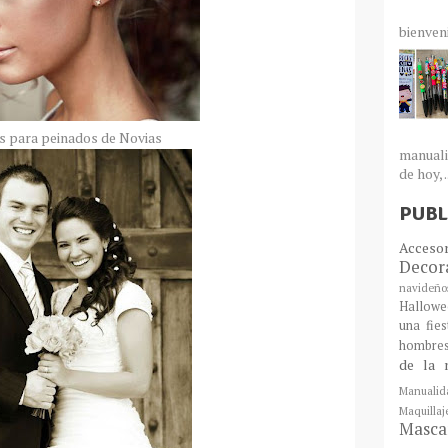
bienven
s para peinados de Novias
manuali
de hoy, .
PUBL
Acceso
Decor
navideño
Hallowe
una fie
hombre
de la 
Manualid
Maquill
Mascar