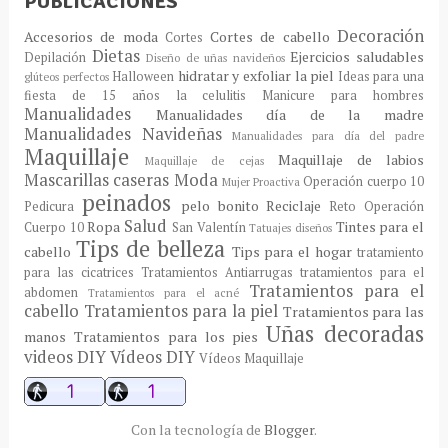
PUBLICACIONES
Decoración
Accesorios de moda
Cortes de cabello
Cortes
Dietas
Ejercicios saludables
Depilación
Diseño de uñas navideños
hidratar y exfoliar la piel
Halloween
Ideas para una
glúteos perfectos
fiesta de 15 años
la celulitis
Manicure para hombres
Manualidades
Manualidades día de la madre
Manualidades Navideñas
Manualidades para día del padre
Maquillaje
Maquillaje de labios
Maquillaje de cejas
Mascarillas caseras
Moda
Operación cuerpo 10
Mujer Proactiva
peinados
pelo bonito
Reciclaje
Pedicura
Reto Operación
Salud
Ropa
Tintes para el
Cuerpo 10
San Valentín
Tatuajes diseños
Tips de belleza
cabello
Tips para el hogar
tratamiento
para las cicatrices
Tratamientos Antiarrugas
tratamientos para el
Tratamientos para el
abdomen
Tratamientos para el acné
cabello
Tratamientos para la piel
Tratamientos para las
Uñas decoradas
manos
Tratamientos para los pies
videos DIY
Vídeos DIY
Vídeos Maquillaje
Con la tecnología de
Blogger
.