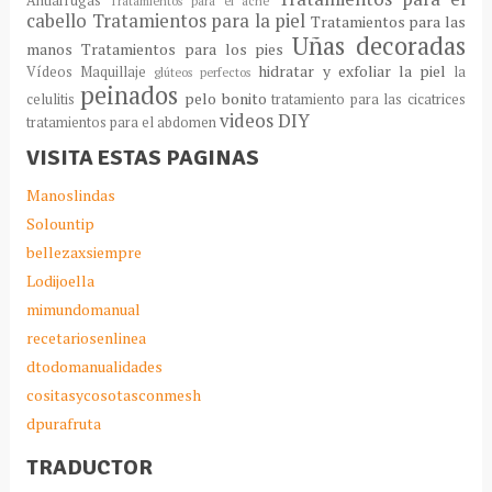
Antiarrugas
Tratamientos para el acné
cabello
Tratamientos para la piel
Tratamientos para las
Uñas decoradas
manos
Tratamientos para los pies
hidratar y exfoliar la piel
Vídeos Maquillaje
la
glúteos perfectos
peinados
pelo bonito
celulitis
tratamiento para las cicatrices
videos DIY
tratamientos para el abdomen
VISITA ESTAS PAGINAS
Manoslindas
Solountip
bellezaxsiempre
Lodijoella
mimundomanual
recetariosenlinea
dtodomanualidades
cositasycosotasconmesh
dpurafruta
TRADUCTOR