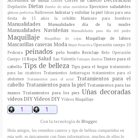
Decoración
Accesorios de moda
Cortes de cabello
Cortes
Dietas
Ejercicios saludables
Depilación
Diseño de uñas navideños
hidratar y exfoliar la piel
Halloween
Ideas para una
glúteos perfectos
fiesta de 15 años
la celulitis
Manicure para hombres
Manualidades
Manualidades día de la madre
Manualidades Navideñas
Manualidades para día del padre
Maquillaje
Maquillaje de labios
Maquillaje de cejas
Mascarillas caseras
Moda
Operación cuerpo 10
Mujer Proactiva
peinados
pelo bonito
Reciclaje
Pedicura
Reto Operación
Salud
Ropa
Tintes para el
Cuerpo 10
San Valentín
Tatuajes diseños
Tips de belleza
cabello
Tips para el hogar
tratamiento
para las cicatrices
Tratamientos Antiarrugas
tratamientos para el
Tratamientos para el
abdomen
Tratamientos para el acné
cabello
Tratamientos para la piel
Tratamientos para las
Uñas decoradas
manos
Tratamientos para los pies
videos DIY
Vídeos DIY
Vídeos Maquillaje
Con la tecnología de
Blogger
.
Hola amigos, los remedios caseros y tips de belleza compartidos en
esta web, es únicamente con fines informativos, muchos de ellos lo