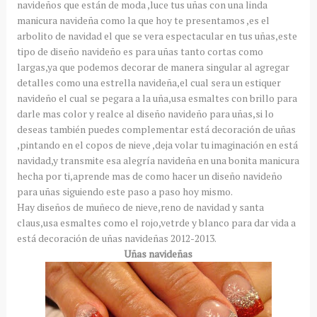
navideños que están de moda ,luce tus uñas con una linda
manicura navideña como la que hoy te presentamos ,es el
arbolito de navidad el que se vera espectacular en tus uñas,este
tipo de diseño navideño es para uñas tanto cortas como
largas,ya que podemos decorar de manera singular al agregar
detalles como una estrella navideña,el cual sera un estiquer
navideño el cual se pegara a la uña,usa esmaltes con brillo para
darle mas color y realce al diseño navideño para uñas,si lo
deseas también puedes complementar está decoración de uñas
,pintando en el copos de nieve ,deja volar tu imaginación en está
navidad,y transmite esa alegría navideña en una bonita manicura
hecha por ti,aprende mas de como hacer un diseño navideño
para uñas siguiendo este paso a paso hoy mismo.
Hay diseños de muñeco de nieve,reno de navidad y santa
claus,usa esmaltes como el rojo,vetrde y blanco para dar vida a
está decoración de uñas navideñas 2012-2013.
Uñas navideñas