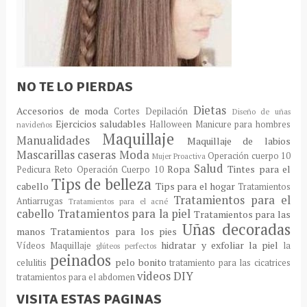
NO TE LO PIERDAS
Dietas
Accesorios de moda
Cortes
Depilación
Diseño de uñas
Ejercicios saludables
Halloween
Manicure para hombres
navideños
Maquillaje
Manualidades
Maquillaje de labios
Mascarillas caseras
Moda
Operación cuerpo 10
Mujer Proactiva
Salud
Ropa
Tintes para el
Pedicura
Reto Operación Cuerpo 10
Tips de belleza
cabello
Tips para el hogar
Tratamientos
Tratamientos para el
Antiarrugas
Tratamientos para el acné
cabello
Tratamientos para la piel
Tratamientos para las
Uñas decoradas
manos
Tratamientos para los pies
hidratar y exfoliar la piel
Vídeos Maquillaje
la
glúteos perfectos
peinados
pelo bonito
celulitis
tratamiento para las cicatrices
videos DIY
tratamientos para el abdomen
VISITA ESTAS PAGINAS