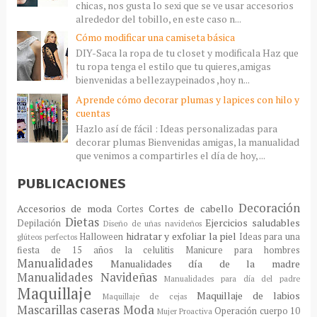
chicas, nos gusta lo sexi que se ve usar accesorios
alrededor del tobillo, en este caso n...
Cómo modificar una camiseta básica
DIY-Saca la ropa de tu closet y modificala Haz que
tu ropa tenga el estilo que tu quieres,amigas
bienvenidas a bellezaypeinados ,hoy n...
Aprende cómo decorar plumas y lapices con hilo y
cuentas
Hazlo así de fácil : Ideas personalizadas para
decorar plumas Bienvenidas amigas, la manualidad
que venimos a compartirles el día de hoy, ...
PUBLICACIONES
Decoración
Accesorios de moda
Cortes de cabello
Cortes
Dietas
Ejercicios saludables
Depilación
Diseño de uñas navideños
hidratar y exfoliar la piel
Halloween
Ideas para una
glúteos perfectos
fiesta de 15 años
la celulitis
Manicure para hombres
Manualidades
Manualidades día de la madre
Manualidades Navideñas
Manualidades para día del padre
Maquillaje
Maquillaje de labios
Maquillaje de cejas
Mascarillas caseras
Moda
Operación cuerpo 10
Mujer Proactiva