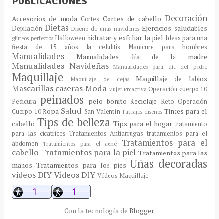
PUBLICACIONES
Decoración
Accesorios de moda
Cortes de cabello
Cortes
Dietas
Ejercicios saludables
Depilación
Diseño de uñas navideños
hidratar y exfoliar la piel
Halloween
Ideas para una
glúteos perfectos
fiesta de 15 años
la celulitis
Manicure para hombres
Manualidades
Manualidades día de la madre
Manualidades Navideñas
Manualidades para día del padre
Maquillaje
Maquillaje de labios
Maquillaje de cejas
Mascarillas caseras
Moda
Operación cuerpo 10
Mujer Proactiva
peinados
pelo bonito
Reciclaje
Pedicura
Reto Operación
Salud
Ropa
Tintes para el
Cuerpo 10
San Valentín
Tatuajes diseños
Tips de belleza
cabello
Tips para el hogar
tratamiento
para las cicatrices
Tratamientos Antiarrugas
tratamientos para el
Tratamientos para el
abdomen
Tratamientos para el acné
cabello
Tratamientos para la piel
Tratamientos para las
Uñas decoradas
manos
Tratamientos para los pies
videos DIY
Vídeos DIY
Vídeos Maquillaje
Con la tecnología de
Blogger
.