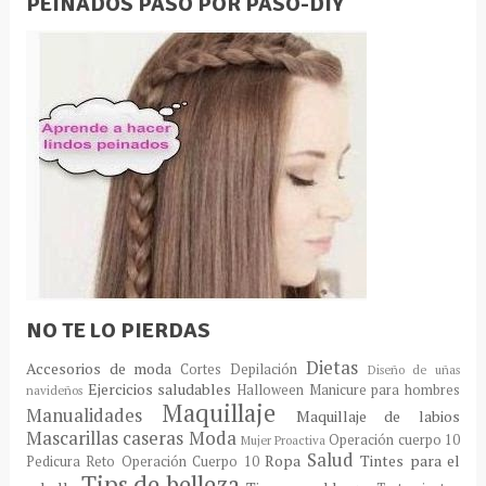
PEINADOS PASO POR PASO-DIY
NO TE LO PIERDAS
Dietas
Accesorios de moda
Cortes
Depilación
Diseño de uñas
Ejercicios saludables
Halloween
Manicure para hombres
navideños
Maquillaje
Manualidades
Maquillaje de labios
Mascarillas caseras
Moda
Operación cuerpo 10
Mujer Proactiva
Salud
Ropa
Tintes para el
Pedicura
Reto Operación Cuerpo 10
Tips de belleza