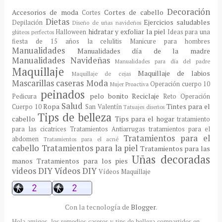
Decoración
Accesorios de moda
Cortes de cabello
Cortes
Dietas
Ejercicios saludables
Depilación
Diseño de uñas navideños
hidratar y exfoliar la piel
Halloween
Ideas para una
glúteos perfectos
fiesta de 15 años
la celulitis
Manicure para hombres
Manualidades
Manualidades día de la madre
Manualidades Navideñas
Manualidades para día del padre
Maquillaje
Maquillaje de labios
Maquillaje de cejas
Mascarillas caseras
Moda
Operación cuerpo 10
Mujer Proactiva
peinados
pelo bonito
Reciclaje
Pedicura
Reto Operación
Salud
Ropa
Tintes para el
Cuerpo 10
San Valentín
Tatuajes diseños
Tips de belleza
cabello
Tips para el hogar
tratamiento
para las cicatrices
Tratamientos Antiarrugas
tratamientos para el
Tratamientos para el
abdomen
Tratamientos para el acné
cabello
Tratamientos para la piel
Tratamientos para las
Uñas decoradas
manos
Tratamientos para los pies
videos DIY
Vídeos DIY
Vídeos Maquillaje
Con la tecnología de
Blogger
.
Hola amigos, los remedios caseros y tips de belleza compartidos en