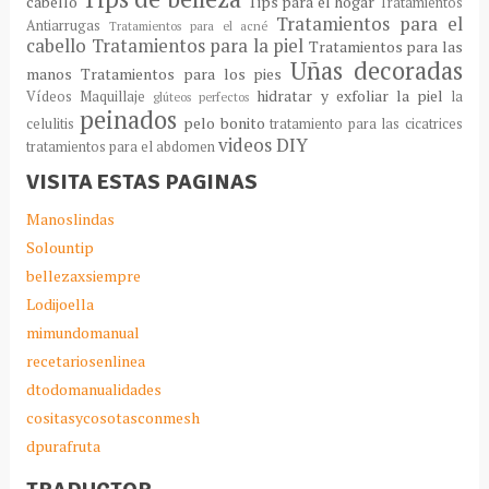
cabello
Tips para el hogar
Tratamientos
Tratamientos para el
Antiarrugas
Tratamientos para el acné
cabello
Tratamientos para la piel
Tratamientos para las
Uñas decoradas
manos
Tratamientos para los pies
hidratar y exfoliar la piel
Vídeos Maquillaje
la
glúteos perfectos
peinados
pelo bonito
celulitis
tratamiento para las cicatrices
videos DIY
tratamientos para el abdomen
VISITA ESTAS PAGINAS
Manoslindas
Solountip
bellezaxsiempre
Lodijoella
mimundomanual
recetariosenlinea
dtodomanualidades
cositasycosotasconmesh
dpurafruta