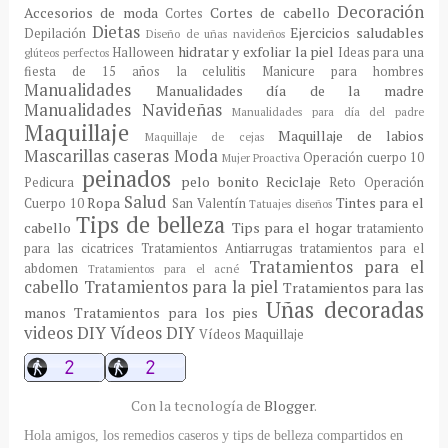
Decoración
Accesorios de moda
Cortes de cabello
Cortes
Dietas
Ejercicios saludables
Depilación
Diseño de uñas navideños
hidratar y exfoliar la piel
Halloween
Ideas para una
glúteos perfectos
fiesta de 15 años
la celulitis
Manicure para hombres
Manualidades
Manualidades día de la madre
Manualidades Navideñas
Manualidades para día del padre
Maquillaje
Maquillaje de labios
Maquillaje de cejas
Mascarillas caseras
Moda
Operación cuerpo 10
Mujer Proactiva
peinados
pelo bonito
Reciclaje
Pedicura
Reto Operación
Salud
Ropa
Tintes para el
Cuerpo 10
San Valentín
Tatuajes diseños
Tips de belleza
cabello
Tips para el hogar
tratamiento
para las cicatrices
Tratamientos Antiarrugas
tratamientos para el
Tratamientos para el
abdomen
Tratamientos para el acné
cabello
Tratamientos para la piel
Tratamientos para las
Uñas decoradas
manos
Tratamientos para los pies
videos DIY
Vídeos DIY
Vídeos Maquillaje
Con la tecnología de
Blogger
.
Hola amigos, los remedios caseros y tips de belleza compartidos en