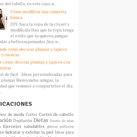
r del tobillo, en este caso n...
Cómo modificar una camiseta
básica
DIY-Saca la ropa de tu closet y
modificala Haz que tu ropa tenga
el estilo que tu quieres,amigas
idas a bellezaypeinados ,hoy n...
 cómo decorar plumas y lapices con
cuentas
sí de fácil : Ideas personalizadas para
 plumas Bienvenidas amigas, la
dad que venimos a compartirles el día
..
ICACIONES
rios de moda
Cortes de cabello
Cortes
ación
Dietas
Depilación
Diseño de uñas
Ejercicios saludables
s
glúteos perfectos
hidratar y exfoliar la piel
en
Ideas para