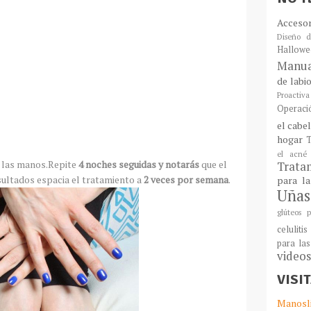
Acceso
Diseño d
Hallowe
Manua
de labi
Proactiva
Operaci
el cabe
hogar
T
el acné
n las manos.Repite
4 noches seguidas y notarás
que el
Tratam
ultados espacia el tratamiento a
2 veces por semana
.
para l
Uñas
glúteos p
celulitis
para las
video
VISI
Manosl