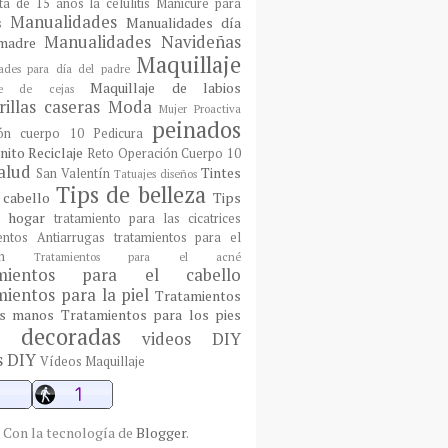
sta de 15 años
la celulitis
Manicure para
Manualidades
Manualidades día
s
Manualidades Navideñas
madre
Maquillaje
ades para día del padre
Maquillaje de labios
aje de cejas
illas caseras
Moda
Mujer Proactiva
peinados
ón cuerpo 10
Pedicura
nito
Reciclaje
Reto Operación Cuerpo 10
alud
Tintes
San Valentín
Tatuajes diseños
Tips de belleza
 cabello
Tips
l hogar
tratamiento para las cicatrices
entos Antiarrugas
tratamientos para el
n
Tratamientos para el acné
amientos para el cabello
ientos para la piel
Tratamientos
as manos
Tratamientos para los pies
 decoradas
videos DIY
s DIY
Vídeos Maquillaje
Con la tecnología de
Blogger
.