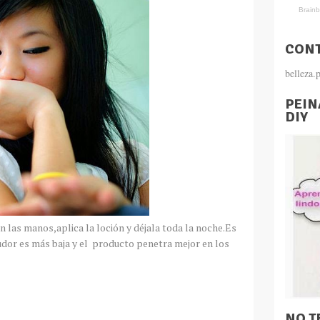
CONT
belleza
PEIN
DIY
en las manos,aplica la loción y déjala toda la noche.Es
dor es más baja y el producto penetra mejor en los
NO T