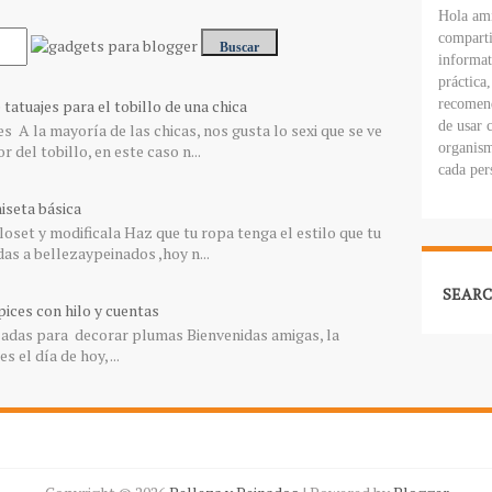
Hola ami
comparti
informat
práctica
atuajes para el tobillo de una chica
recomend
de usar 
es A la mayoría de las chicas, nos gusta lo sexi que se ve
organism
 del tobillo, en este caso n...
cada per
iseta básica
loset y modificala Haz que tu ropa tenga el estilo que tu
as a bellezaypeinados ,hoy n...
SEARC
ices con hilo y cuentas
izadas para decorar plumas Bienvenidas amigas, la
el día de hoy, ...