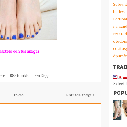
Solount
belleza
Lodijoe
mimund
recetar
dtodom
cosita
ártelo con tus amigas :
dpurafr
TRA
e+
Stumble
Digg
Select
POPU
Inicio
Entrada antigua →