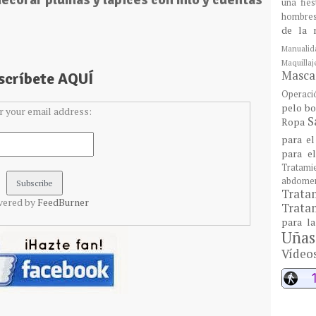
una fie
hombre
de la 
Manualid
Maquill
Mascar
uscríbete AQUÍ
Operaci
pelo bo
r your email address:
S
Ropa
para el
para e
Tratami
abdome
Trat
vered by
FeedBurner
Tratam
para l
Uñas
Vídeo