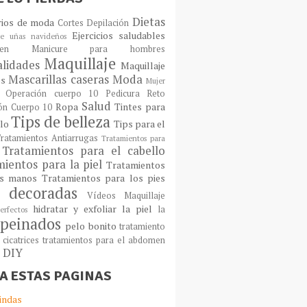
Dietas
rios de moda
Cortes
Depilación
Ejercicios saludables
e uñas navideños
en
Manicure para hombres
Maquillaje
lidades
Maquillaje
Mascarillas caseras
Moda
os
Mujer
Operación cuerpo 10
Pedicura
Reto
Salud
Ropa
Tintes para
ón Cuerpo 10
Tips de belleza
llo
Tips para el
ratamientos Antiarrugas
Tratamientos para
Tratamientos para el cabello
ientos para la piel
Tratamientos
as manos
Tratamientos para los pies
 decoradas
Vídeos Maquillaje
hidratar y exfoliar la piel
la
erfectos
peinados
pelo bonito
tratamiento
 cicatrices
tratamientos para el abdomen
s DIY
TA ESTAS PAGINAS
indas