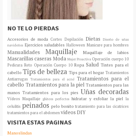
NO TE LO PIERDAS
Dietas
Accesorios de moda
Cortes
Depilación
Diseño de uñas
Ejercicios saludables
Halloween
Manicure para hombres
navideños
Maquillaje
Manualidades
Maquillaje de labios
Mascarillas caseras
Moda
Operación cuerpo 10
Mujer Proactiva
Salud
Ropa
Tintes para el
Pedicura
Reto Operación Cuerpo 10
Tips de belleza
cabello
Tips para el hogar
Tratamientos
Tratamientos para el
Antiarrugas
Tratamientos para el acné
cabello
Tratamientos para la piel
Tratamientos para las
Uñas decoradas
manos
Tratamientos para los pies
hidratar y exfoliar la piel
Vídeos Maquillaje
la
glúteos perfectos
peinados
pelo bonito
celulitis
tratamiento para las cicatrices
videos DIY
tratamientos para el abdomen
VISITA ESTAS PAGINAS
Manoslindas