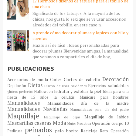
17 Hermosos diseños de tatuajes para el tobillo de
una chica
Significado de los tatuajes A la mayoría de las
chicas, nos gusta lo sexi que se ve usar accesorios
alrededor del tobillo, en este caso n...
Aprende cómo decorar plumas y lapices con hilo y
cuentas
Hazlo así de fácil : Ideas personalizadas para
decorar plumas Bienvenidas amigas, la manualidad
que venimos a compartirles el día de hoy, ...
PUBLICACIONES
Decoración
Accesorios de moda
Cortes de cabello
Cortes
Dietas
Ejercicios saludables
Depilación
Diseño de uñas navideños
hidratar y exfoliar la piel
Halloween
Ideas para una
glúteos perfectos
fiesta de 15 años
la celulitis
Manicure para hombres
Manualidades
Manualidades día de la madre
Manualidades Navideñas
Manualidades para día del padre
Maquillaje
Maquillaje de labios
Maquillaje de cejas
Mascarillas caseras
Moda
Operación cuerpo 10
Mujer Proactiva
peinados
pelo bonito
Reciclaje
Pedicura
Reto Operación