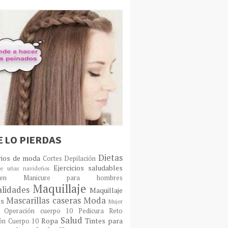
E LO PIERDAS
Dietas
rios de moda
Cortes
Depilación
Ejercicios saludables
e uñas navideños
en
Manicure para hombres
Maquillaje
lidades
Maquillaje
Mascarillas caseras
Moda
os
Mujer
Operación cuerpo 10
Pedicura
Reto
Salud
Ropa
Tintes para
ón Cuerpo 10