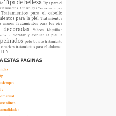
Tips de belleza
llo
Tips para el
ratamientos Antiarrugas
Tratamientos para
Tratamientos para el cabello
ientos para la piel
Tratamientos
as manos
Tratamientos para los pies
 decoradas
Vídeos Maquillaje
hidratar y exfoliar la piel
la
erfectos
peinados
pelo bonito
tratamiento
 cicatrices
tratamientos para el abdomen
s DIY
TA ESTAS PAGINAS
indas
ip
xsiempre
lla
omanual
iosenlinea
anualidades