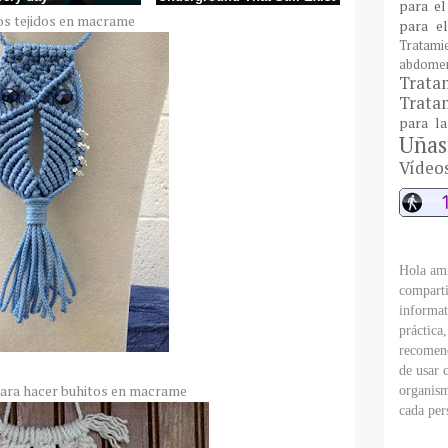
para el
os tejidos en macrame
para e
Tratami
abdome
Trat
Tratam
para l
Uñas
Vídeo
Hola ami
comparti
informat
práctica
recomend
de usar 
para hacer buhitos en macrame
organism
cada per