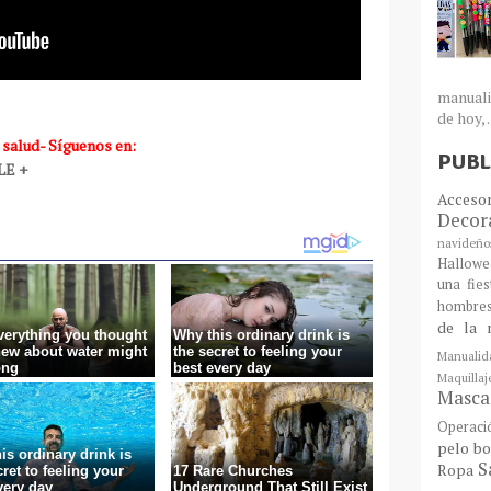
manuali
de hoy, .
 salud- Síguenos en:
PUBL
LE
+
Acceso
Decor
navideño
Hallowe
una fie
hombre
de la 
Manualid
Maquill
Mascar
Operaci
pelo bo
S
Ropa