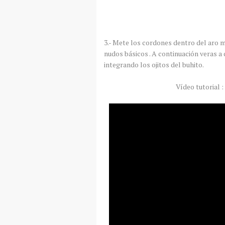
3.- Mete los cordones dentro del aro me
nudos básicos . A continuación veras a
integrando los ojitos del buhito.
Vídeo tutorial 