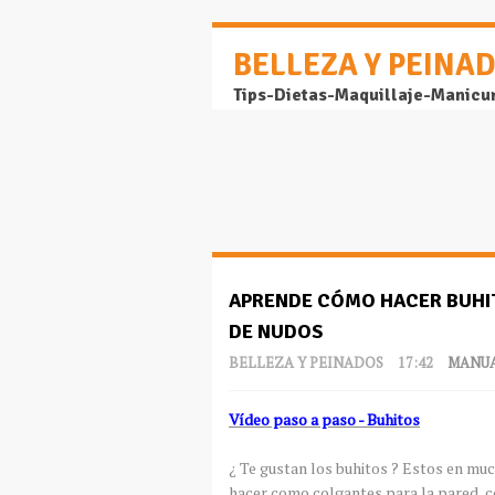
BELLEZA Y PEINA
Tips-Dietas-Maquillaje-Manicu
APRENDE CÓMO HACER BUHIT
DE NUDOS
BELLEZA Y PEINADOS
17:42
MANUA
Vídeo paso a paso - Buhitos
¿ Te gustan los buhitos ? Estos en muc
hacer como colgantes para la pared, c