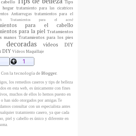
Tips de belleza
 cabello
Tips
l hogar
tratamiento para las cicatrices
entos Antiarrugas
tratamientos para el
n
Tratamientos para el acné
amientos para el cabello
ientos para la piel
Tratamientos
as manos
Tratamientos para los pies
 decoradas
videos DIY
s DIY
Vídeos Maquillaje
Con la tecnología de
Blogger
.
gos, los remedios caseros y tips de belleza
dos en esta web, es únicamente con fines
ivos, muchos de ellos lo hemos puesto en
, o han sido otorgados por amigas.Te
amos consultar con un especialista antes
cualquier tratamiento casero, ya que cada
o, piel y cabello es único y diferente en
sona.