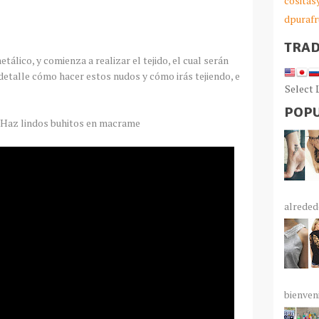
cosita
dpurafr
TRA
tálico, y comienza a realizar el tejido, el cual serán
 detalle cómo hacer estos nudos y cómo irás tejiendo, e
Select
POPU
: Haz lindos buhitos en macrame
alrededo
bienven