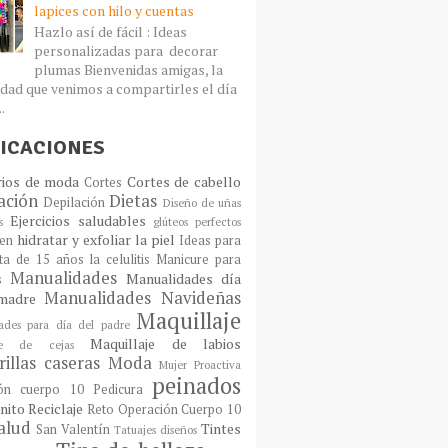
lapices con hilo y cuentas
Hazlo así de fácil : Ideas
personalizadas para decorar
plumas Bienvenidas amigas, la
dad que venimos a compartirles el día
..
ICACIONES
rios de moda
Cortes de cabello
Cortes
ación
Dietas
Depilación
Diseño de uñas
Ejercicios saludables
s
glúteos perfectos
hidratar y exfoliar la piel
en
Ideas para
sta de 15 años
la celulitis
Manicure para
Manualidades
Manualidades día
s
Manualidades Navideñas
madre
Maquillaje
ades para día del padre
Maquillaje de labios
aje de cejas
illas caseras
Moda
Mujer Proactiva
peinados
ón cuerpo 10
Pedicura
nito
Reciclaje
Reto Operación Cuerpo 10
alud
Tintes
San Valentín
Tatuajes diseños