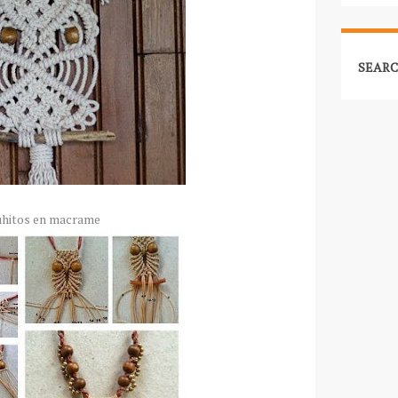
SEARC
hitos en macrame