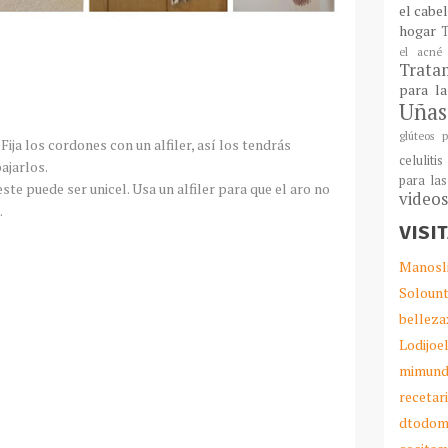
el cabe
hogar
T
el acné
Tratam
para l
Uñas
glúteos p
. Fija los cordones con un alfiler, así los tendrás
celulitis
ajarlos.
para las
 este puede ser unicel. Usa un alfiler para que el aro no
video
.
VISI
Manosl
Solount
belleza
Lodijoe
mimund
recetar
dtodom