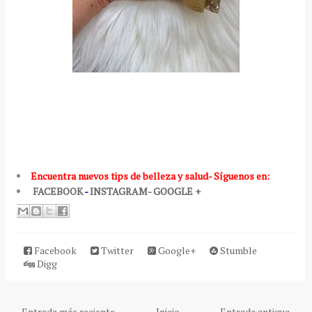
Encuentra nuevos tips de belleza y salud- Síguenos en:
FACEBOOK
-
INSTAGRAM-
GOOGLE
+
Facebook
Twitter
Google+
Stumble
Digg
← Entrada más reciente
Inicio
Entrada antigua →