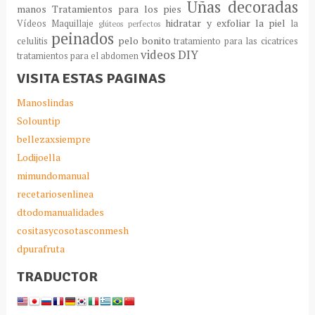
Uñas decoradas
manos
Tratamientos para los pies
hidratar y exfoliar la piel
Vídeos Maquillaje
la
glúteos perfectos
peinados
pelo bonito
celulitis
tratamiento para las cicatrices
videos DIY
tratamientos para el abdomen
VISITA ESTAS PAGINAS
Manoslindas
Solountip
bellezaxsiempre
Lodijoella
mimundomanual
recetariosenlinea
dtodomanualidades
cositasycosotasconmesh
dpurafruta
TRADUCTOR