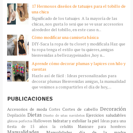
17 Hermosos diseños de tatuajes para el tobillo de
una chica
Significado de los tatuajes A la mayoría de las
chicas, nos gusta lo sexi que se ve usar accesorios
alrededor del tobillo, en este caso n...
Cómo modificar una camiseta básica
DIY-Saca la ropa de tu closet y modificala Haz que
tu ropa tenga el estilo que tu quieres,amigas
bienvenidas a bellezaypeinados ,hoy n...
Aprende cómo decorar plumas y lapices con hilo y
cuentas
Hazlo así de fácil : Ideas personalizadas para
decorar plumas Bienvenidas amigas, la manualidad
que venimos a compartirles el día de hoy, ...
PUBLICACIONES
Decoración
Accesorios de moda
Cortes de cabello
Cortes
Dietas
Ejercicios saludables
Depilación
Diseño de uñas navideños
hidratar y exfoliar la piel
Halloween
Ideas para una
glúteos perfectos
fiesta de 15 años
la celulitis
Manicure para hombres
Manualidades
Manualidades día de la madre