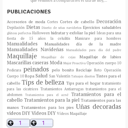
que venimos a compartirles el día de hoy, ...
PUBLICACIONES
Decoración
Accesorios de moda
Cortes de cabello
Cortes
Dietas
Ejercicios saludables
Depilación
Diseño de uñas navideños
hidratar y exfoliar la piel
Halloween
Ideas para una
glúteos perfectos
fiesta de 15 años
la celulitis
Manicure para hombres
Manualidades
Manualidades día de la madre
Manualidades Navideñas
Manualidades para día del padre
Maquillaje
Maquillaje de labios
Maquillaje de cejas
Mascarillas caseras
Moda
Operación cuerpo 10
Mujer Proactiva
peinados
pelo bonito
Reciclaje
Pedicura
Reto Operación
Salud
Ropa
Tintes para el
Cuerpo 10
San Valentín
Tatuajes diseños
Tips de belleza
cabello
Tips para el hogar
tratamiento
para las cicatrices
Tratamientos Antiarrugas
tratamientos para el
Tratamientos para el
abdomen
Tratamientos para el acné
cabello
Tratamientos para la piel
Tratamientos para las
Uñas decoradas
manos
Tratamientos para los pies
videos DIY
Vídeos DIY
Vídeos Maquillaje