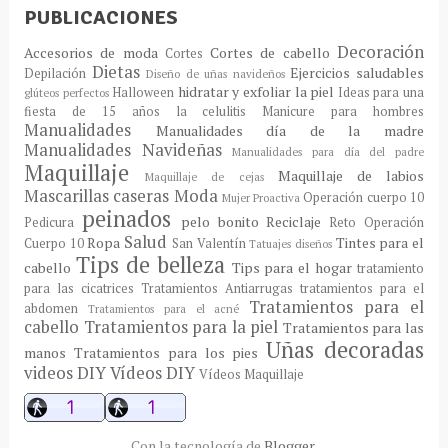
PUBLICACIONES
Decoración
Accesorios de moda
Cortes de cabello
Cortes
Dietas
Ejercicios saludables
Depilación
Diseño de uñas navideños
hidratar y exfoliar la piel
Halloween
Ideas para una
glúteos perfectos
fiesta de 15 años
la celulitis
Manicure para hombres
Manualidades
Manualidades día de la madre
Manualidades Navideñas
Manualidades para día del padre
Maquillaje
Maquillaje de labios
Maquillaje de cejas
Mascarillas caseras
Moda
Operación cuerpo 10
Mujer Proactiva
peinados
pelo bonito
Reciclaje
Pedicura
Reto Operación
Salud
Ropa
Tintes para el
Cuerpo 10
San Valentín
Tatuajes diseños
Tips de belleza
cabello
Tips para el hogar
tratamiento
para las cicatrices
Tratamientos Antiarrugas
tratamientos para el
Tratamientos para el
abdomen
Tratamientos para el acné
cabello
Tratamientos para la piel
Tratamientos para las
Uñas decoradas
manos
Tratamientos para los pies
videos DIY
Vídeos DIY
Vídeos Maquillaje
Con la tecnología de
Blogger
.