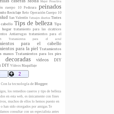
illas caseras
Moda
Mujer Proactiva
peinados
ón cuerpo 10
Pedicura
nito
Reciclaje
Reto Operación Cuerpo 10
alud
Tintes
San Valentín
Tatuajes diseños
Tips de belleza
 cabello
Tips
l hogar
tratamiento para las cicatrices
entos Antiarrugas
tratamientos para el
n
Tratamientos para el acné
amientos para el cabello
ientos para la piel
Tratamientos
as manos
Tratamientos para los pies
 decoradas
videos DIY
s DIY
Vídeos Maquillaje
Con la tecnología de
Blogger
.
gos, los remedios caseros y tips de belleza
dos en esta web, es únicamente con fines
ivos, muchos de ellos lo hemos puesto en
, o han sido otorgados por amigas.Te
amos consultar con un especialista antes