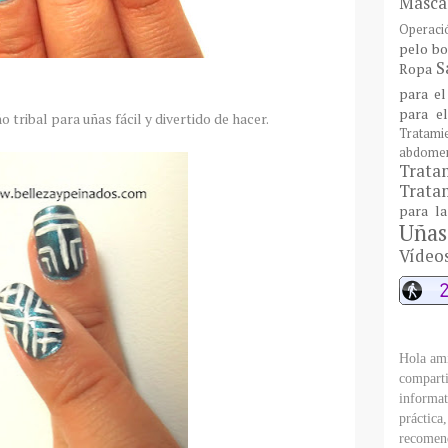
Mascar
Operaci
pelo bo
S
Ropa
para el
para e
o tribal para uñas fácil y divertido de hacer.
Tratami
abdome
Trat
Tratam
para l
Uñas
Vídeo
Hola ami
comparti
informat
práctica
recomend