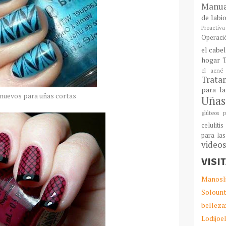
Manua
de labi
Proactiva
Operaci
el cabe
hogar
T
el acné
Tratam
para l
 nuevos para uñas cortas
Uñas
glúteos p
celulitis
para las
video
VISI
Manosl
Solount
belleza
Lodijoe