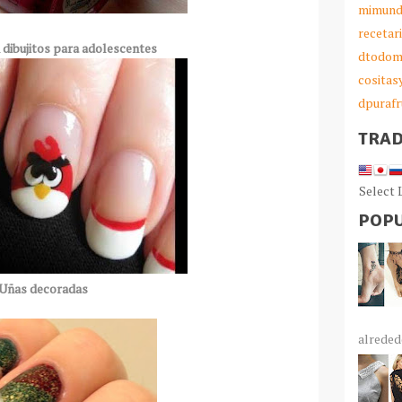
mimund
recetar
 dibujitos para adolescentes
dtodom
cosita
dpurafr
TRA
Select
POPU
Uñas decoradas
alrededo