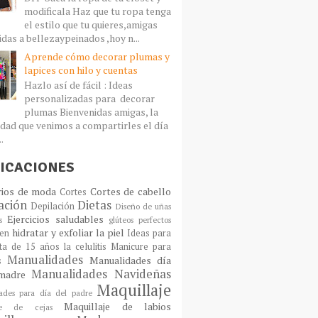
modificala Haz que tu ropa tenga
el estilo que tu quieres,amigas
idas a bellezaypeinados ,hoy n...
Aprende cómo decorar plumas y
lapices con hilo y cuentas
Hazlo así de fácil : Ideas
personalizadas para decorar
plumas Bienvenidas amigas, la
dad que venimos a compartirles el día
..
ICACIONES
rios de moda
Cortes de cabello
Cortes
ación
Dietas
Depilación
Diseño de uñas
Ejercicios saludables
s
glúteos perfectos
hidratar y exfoliar la piel
en
Ideas para
sta de 15 años
la celulitis
Manicure para
Manualidades
Manualidades día
s
Manualidades Navideñas
madre
Maquillaje
ades para día del padre
Maquillaje de labios
aje de cejas