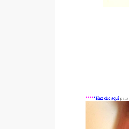
****
*
Haz clic aquí
para 