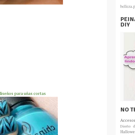
belleza
PEIN
DIY
iseños para uñas cortas
NO T
Acceso
Diseño d
Hallowe