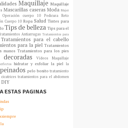
Maquillaje
lidades
Maquillaje
Mascarillas caseras
Moda
os
Mujer
Operación cuerpo 10
Pedicura
Reto
Salud
Ropa
Tintes para
ón Cuerpo 10
Tips de belleza
llo
Tips para el
ratamientos Antiarrugas
Tratamientos para
Tratamientos para el cabello
ientos para la piel
Tratamientos
as manos
Tratamientos para los pies
 decoradas
Vídeos Maquillaje
hidratar y exfoliar la piel
la
erfectos
peinados
pelo bonito
tratamiento
 cicatrices
tratamientos para el abdomen
s DIY
TA ESTAS PAGINAS
indas
ip
xsiempre
lla