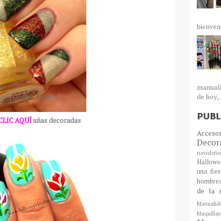
bienven
manuali
de hoy, .
PUBL
CLIC AQUÍ
uñas decoradas
Acceso
Decor
navideño
Hallowe
una fie
hombre
de la 
Manualid
Maquill