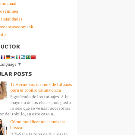
omanual
iosenlinea
anualidades
sycosotasconmesh
uta
DUCTOR
 Language
▼
LAR POSTS
17 Hermosos diseños de tatuajes
para el tobillo de una chica
Significado de los tatuajes A la
mayoría de las chicas, nos gusta
lo sexi que se ve usar accesorios
r del tobillo, en este caso n...
Cómo modificar una camiseta
básica
DIY-Saca la ropa de tu closet y