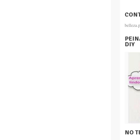
CONT
belleza
PEIN
DIY
NO T