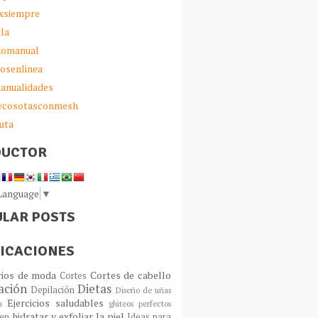
xsiempre
lla
omanual
iosenlinea
anualidades
sycosotasconmesh
uta
DUCTOR
 Language
▼
LAR POSTS
ICACIONES
rios de moda
Cortes de cabello
Cortes
ación
Dietas
Depilación
Diseño de uñas
Ejercicios saludables
s
glúteos perfectos
hidratar y exfoliar la piel
en
Ideas para