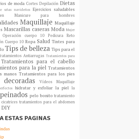
Dietas
rios de moda
Cortes
Depilación
Ejercicios saludables
e uñas navideños
en
Manicure para hombres
Maquillaje
lidades
Maquillaje
Mascarillas caseras
Moda
os
Mujer
Operación cuerpo 10
Pedicura
Reto
Salud
Ropa
Tintes para
ón Cuerpo 10
Tips de belleza
llo
Tips para el
ratamientos Antiarrugas
Tratamientos para
Tratamientos para el cabello
ientos para la piel
Tratamientos
as manos
Tratamientos para los pies
 decoradas
Vídeos Maquillaje
hidratar y exfoliar la piel
la
erfectos
peinados
pelo bonito
tratamiento
 cicatrices
tratamientos para el abdomen
s DIY
TA ESTAS PAGINAS
indas
ip