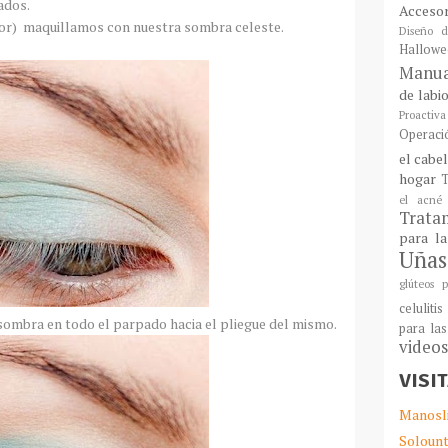
ados.
Acceso
ior) maquillamos con nuestra sombra celeste.
Diseño d
Hallowe
Manua
de labi
Proactiva
Operaci
el cabe
hogar
T
el acné
Tratam
para l
Uñas
glúteos p
celulitis
sombra en todo el parpado hacia el pliegue del mismo.
para las
video
VISI
Manosl
Solount