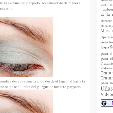
lo la esquina del parpado ,acentuándolo de manera
una fie
ros ojos.
hombre
de la 
Manualid
Maquill
Mascar
Operaci
pelo bo
S
Ropa
para el
para e
Tratami
abdome
Trat
Tratam
 sombra dorada comenzando desde el lagrimal hacia la
para l
no se pase el limite del pliegue de nuestro parpado.
Uñas
Vídeo