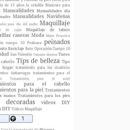
sta de 15 años
la celulitis
Manicure para
Manualidades
Manualidades día
s
Manualidades Navideñas
madre
Maquillaje
ades para día del padre
Maquillaje de labios
aje de cejas
illas caseras
Moda
Mujer Proactiva
peinados
ón cuerpo 10
Pedicura
nito
Reciclaje
Reto Operación Cuerpo 10
alud
Tintes
San Valentín
Tatuajes diseños
Tips de belleza
 cabello
Tips
l hogar
tratamiento para las cicatrices
entos Antiarrugas
tratamientos para el
n
Tratamientos para el acné
amientos para el cabello
ientos para la piel
Tratamientos
as manos
Tratamientos para los pies
 decoradas
videos DIY
s DIY
Vídeos Maquillaje
Con la tecnología de
Blogger
.