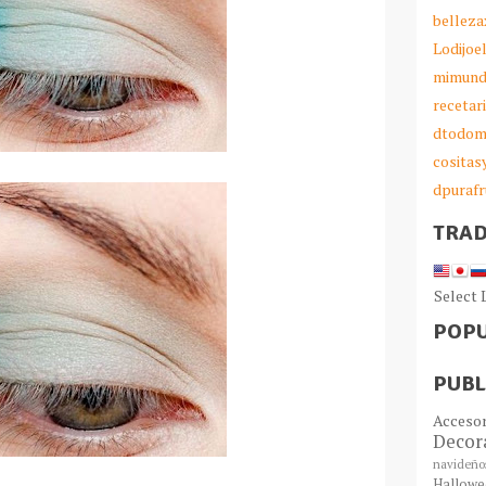
belleza
Lodijoe
mimund
recetar
dtodom
cosita
dpurafr
TRA
Select
POPU
PUBL
Acceso
Decor
navideño
Hallowe