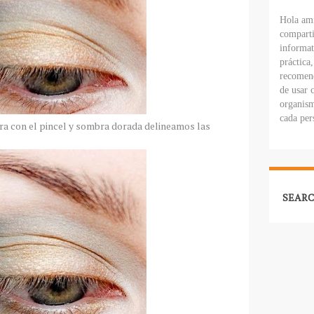
Hola ami
comparti
informat
práctica
recomend
de usar 
organism
cada per
ra con el pincel y sombra dorada delineamos las
SEARC