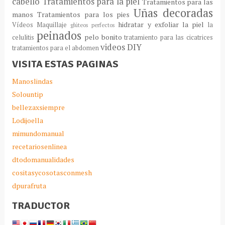
cabello
Tratamientos para la piel
Tratamientos para las
Uñas decoradas
manos
Tratamientos para los pies
hidratar y exfoliar la piel
Vídeos Maquillaje
la
glúteos perfectos
peinados
pelo bonito
celulitis
tratamiento para las cicatrices
videos DIY
tratamientos para el abdomen
VISITA ESTAS PAGINAS
Manoslindas
Solountip
bellezaxsiempre
Lodijoella
mimundomanual
recetariosenlinea
dtodomanualidades
cositasycosotasconmesh
dpurafruta
TRADUCTOR