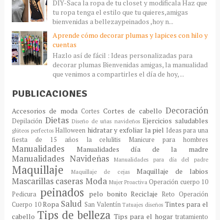
DIY-Saca la ropa de tu closet y modificala Haz que
tu ropa tenga el estilo que tu quieres,amigas
bienvenidas a bellezaypeinados ,hoy n...
Aprende cómo decorar plumas y lapices con hilo y
cuentas
Hazlo así de fácil : Ideas personalizadas para
decorar plumas Bienvenidas amigas, la manualidad
que venimos a compartirles el día de hoy, ...
PUBLICACIONES
Decoración
Accesorios de moda
Cortes de cabello
Cortes
Dietas
Ejercicios saludables
Depilación
Diseño de uñas navideños
hidratar y exfoliar la piel
Halloween
Ideas para una
glúteos perfectos
fiesta de 15 años
la celulitis
Manicure para hombres
Manualidades
Manualidades día de la madre
Manualidades Navideñas
Manualidades para día del padre
Maquillaje
Maquillaje de labios
Maquillaje de cejas
Mascarillas caseras
Moda
Operación cuerpo 10
Mujer Proactiva
peinados
pelo bonito
Reciclaje
Pedicura
Reto Operación
Salud
Ropa
Tintes para el
Cuerpo 10
San Valentín
Tatuajes diseños
Tips de belleza
cabello
Tips para el hogar
tratamiento