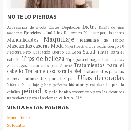
NO TE LO PIERDAS
Dietas
Accesorios de moda
Cortes
Depilación
Diseño de uñas
Ejercicios saludables
Halloween
Manicure para hombres
navideños
Maquillaje
Manualidades
Maquillaje de labios
Mascarillas caseras
Moda
Operación cuerpo 10
Mujer Proactiva
Salud
Ropa
Tintes para el
Pedicura
Reto Operación Cuerpo 10
Tips de belleza
cabello
Tips para el hogar
Tratamientos
Tratamientos para el
Antiarrugas
Tratamientos para el acné
cabello
Tratamientos para la piel
Tratamientos para las
Uñas decoradas
manos
Tratamientos para los pies
hidratar y exfoliar la piel
Vídeos Maquillaje
la
glúteos perfectos
peinados
pelo bonito
celulitis
tratamiento para las cicatrices
videos DIY
tratamientos para el abdomen
VISITA ESTAS PAGINAS
Manoslindas
Solountip