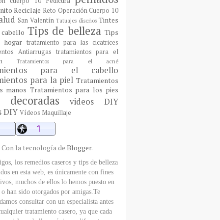
ón cuerpo 10
Pedicura
nito
Reciclaje
Reto Operación Cuerpo 10
alud
Tintes
San Valentín
Tatuajes diseños
Tips de belleza
 cabello
Tips
l hogar
tratamiento para las cicatrices
entos Antiarrugas
tratamientos para el
n
Tratamientos para el acné
amientos para el cabello
ientos para la piel
Tratamientos
as manos
Tratamientos para los pies
 decoradas
videos DIY
s DIY
Vídeos Maquillaje
Con la tecnología de
Blogger
.
gos, los remedios caseros y tips de belleza
dos en esta web, es únicamente con fines
ivos, muchos de ellos lo hemos puesto en
, o han sido otorgados por amigas.Te
amos consultar con un especialista antes
cualquier tratamiento casero, ya que cada