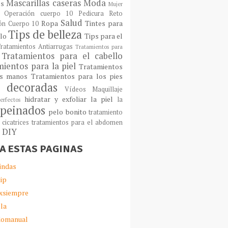
Mascarillas caseras
Moda
os
Mujer
Operación cuerpo 10
Pedicura
Reto
Salud
Ropa
Tintes para
ón Cuerpo 10
Tips de belleza
llo
Tips para el
ratamientos Antiarrugas
Tratamientos para
Tratamientos para el cabello
ientos para la piel
Tratamientos
as manos
Tratamientos para los pies
 decoradas
Vídeos Maquillaje
hidratar y exfoliar la piel
la
erfectos
peinados
pelo bonito
tratamiento
 cicatrices
tratamientos para el abdomen
s DIY
TA ESTAS PAGINAS
indas
ip
xsiempre
lla
omanual