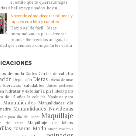
el estilo que tu quieres,amigas
idas a bellezaypeinados ,hoy n...
Aprende cómo decorar plumas y
lapices con hilo y cuentas
Hazlo así de fácil : Ideas
personalizadas para decorar
plumas Bienvenidas amigas, la
dad que venimos a compartirles el día
..
ICACIONES
rios de moda
Cortes de cabello
Cortes
ación
Dietas
Depilación
Diseño de uñas
Ejercicios saludables
s
glúteos perfectos
hidratar y exfoliar la piel
en
Ideas para
sta de 15 años
la celulitis
Manicure para
Manualidades
Manualidades día
s
Manualidades Navideñas
madre
Maquillaje
ades para día del padre
Maquillaje de labios
aje de cejas
illas caseras
Moda
Mujer Proactiva
peinados