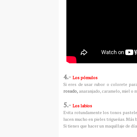
4.-
Los pómulos
Si eres de usar rubor o colorete p
rosado,
anaranjado, caramelo, miel o 
5.-
Los labios
Evita rotundamente los tonos pasteles 
lucen mucho en pieles trigueñas. Más b
Si tienes que hacer un maquillaje de día