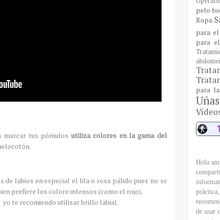
Operaci
pelo bo
S
Ropa
para el
para e
Tratami
abdome
Trat
Tratam
para l
Uñas
Vídeo
ara marcar tus pómulos
utiliza colores en la gama del
melocotón.
Hola ami
comparti
de labios en especial el lila o rosa pálido pues no se
informat
ien prefiere los colore intensos (como el rojo).
práctica
 yo te recomiendo utilizar brillo labial.
recomend
de usar 