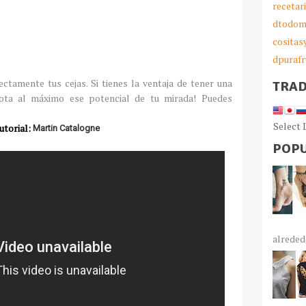
recetar
dtodom
cosita
dpurafr
ctamente tus cejas. Si tienes la ventaja de tener una
TRA
lota al máximo ese potencial de tu mirada! Puedes
Select
utorial:
Martin Catalogne
POPU
alrededo