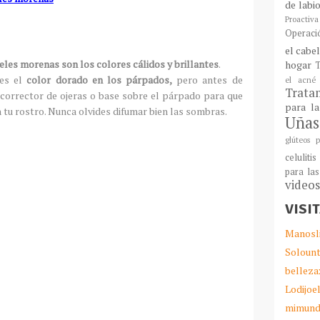
de labi
Proactiva
Operaci
el cabe
eles morenas son los colores cálidos y brillantes
.
hogar
T
 es el
color dorado en los párpados,
pero antes de
el acné
Tratam
 corrector de ojeras o base sobre el párpado para que
para l
 tu rostro. Nunca olvides difumar bien las sombras.
Uñas
glúteos p
celulitis
para las
video
VISI
Manosl
Solount
belleza
Lodijoe
mimund