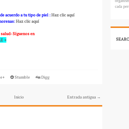
organism
cada per
 acuerdo a tu tipo de piel :
Haz clic aquí
 morenas:
Haz clic aquí
 salud- Síguenos en
SEARC
E +
e+
Stumble
Digg
Inicio
Entrada antigua →