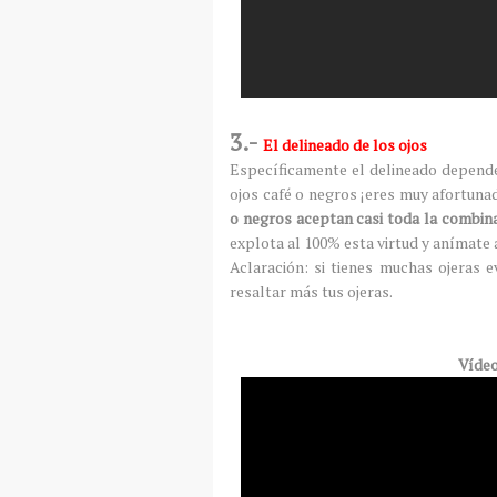
3.-
El delineado de los ojos
Específicamente el delineado depende 
ojos café o negros ¡eres muy afortuna
o negros aceptan casi toda la combina
explota al 100% esta virtud y anímate 
Aclaración: si tienes muchas ojeras e
resaltar más tus ojeras.
Vídeo