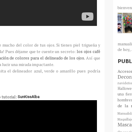
bienven
manuali
mucho del color de tus ojos. Si tienes piel trigueña y
de hoy, .
da! Pues déjame que te cuente un secreto:
los ojos café
ción de colores para el delineado de los ojos.
Así que
PUBL
a lucir una mirada impactante.
vita el delineador azul, verde o amarillo pues podría
Acceso
Decor
navideño
Hallowe
una fie
 tutorial:
SunKissAlba
hombre
de la 
Manualid
Maquill
Mascar