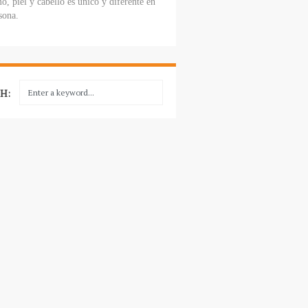
o, piel y cabello es único y diferente en
sona.
H: