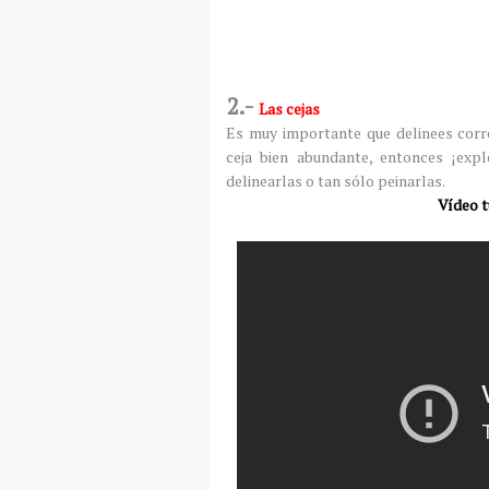
2.-
Las cejas
Es muy importante que delinees corre
ceja bien abundante, entonces ¡exp
delinearlas o tan sólo peinarlas.
Vídeo t