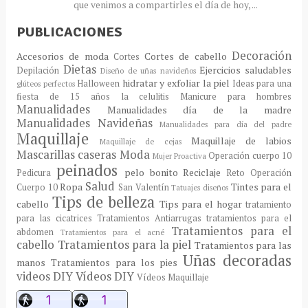
que venimos a compartirles el día de hoy, ...
PUBLICACIONES
Decoración
Accesorios de moda
Cortes de cabello
Cortes
Dietas
Ejercicios saludables
Depilación
Diseño de uñas navideños
hidratar y exfoliar la piel
Halloween
Ideas para una
glúteos perfectos
fiesta de 15 años
la celulitis
Manicure para hombres
Manualidades
Manualidades día de la madre
Manualidades Navideñas
Manualidades para día del padre
Maquillaje
Maquillaje de labios
Maquillaje de cejas
Mascarillas caseras
Moda
Operación cuerpo 10
Mujer Proactiva
peinados
pelo bonito
Reciclaje
Pedicura
Reto Operación
Salud
Ropa
Tintes para el
Cuerpo 10
San Valentín
Tatuajes diseños
Tips de belleza
cabello
Tips para el hogar
tratamiento
para las cicatrices
Tratamientos Antiarrugas
tratamientos para el
Tratamientos para el
abdomen
Tratamientos para el acné
cabello
Tratamientos para la piel
Tratamientos para las
Uñas decoradas
manos
Tratamientos para los pies
videos DIY
Vídeos DIY
Vídeos Maquillaje