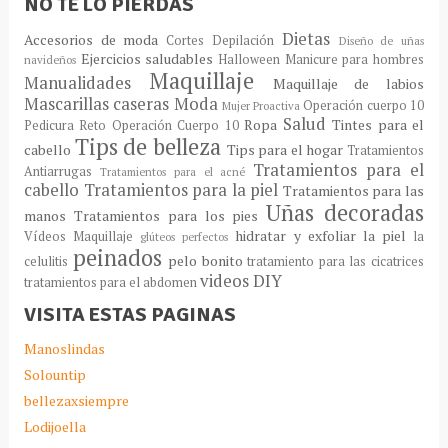
NO TE LO PIERDAS
Dietas
Accesorios de moda
Cortes
Depilación
Diseño de uñas
Ejercicios saludables
Halloween
Manicure para hombres
navideños
Maquillaje
Manualidades
Maquillaje de labios
Mascarillas caseras
Moda
Operación cuerpo 10
Mujer Proactiva
Salud
Ropa
Tintes para el
Pedicura
Reto Operación Cuerpo 10
Tips de belleza
cabello
Tips para el hogar
Tratamientos
Tratamientos para el
Antiarrugas
Tratamientos para el acné
cabello
Tratamientos para la piel
Tratamientos para las
Uñas decoradas
manos
Tratamientos para los pies
hidratar y exfoliar la piel
Vídeos Maquillaje
la
glúteos perfectos
peinados
pelo bonito
celulitis
tratamiento para las cicatrices
videos DIY
tratamientos para el abdomen
VISITA ESTAS PAGINAS
Manoslindas
Solountip
bellezaxsiempre
Lodijoella