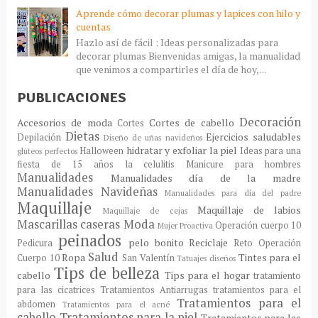
Aprende cómo decorar plumas y lapices con hilo y
cuentas
Hazlo así de fácil : Ideas personalizadas para
decorar plumas Bienvenidas amigas, la manualidad
que venimos a compartirles el día de hoy, ...
PUBLICACIONES
Decoración
Accesorios de moda
Cortes de cabello
Cortes
Dietas
Ejercicios saludables
Depilación
Diseño de uñas navideños
hidratar y exfoliar la piel
Halloween
Ideas para una
glúteos perfectos
fiesta de 15 años
la celulitis
Manicure para hombres
Manualidades
Manualidades día de la madre
Manualidades Navideñas
Manualidades para día del padre
Maquillaje
Maquillaje de labios
Maquillaje de cejas
Mascarillas caseras
Moda
Operación cuerpo 10
Mujer Proactiva
peinados
pelo bonito
Reciclaje
Pedicura
Reto Operación
Salud
Ropa
Tintes para el
Cuerpo 10
San Valentín
Tatuajes diseños
Tips de belleza
cabello
Tips para el hogar
tratamiento
para las cicatrices
Tratamientos Antiarrugas
tratamientos para el
Tratamientos para el
abdomen
Tratamientos para el acné
cabello
Tratamientos para la piel
Tratamientos para las