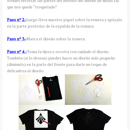
olvides recortar las partes del interior del diseño de modo tal
que nos quede “troquelado”.
Paso nº 2.-
Luego lleva nuestro papel sobre la remera y apóyalo
en la parte posterior de la espalda de la remara.
Paso nº 3.-
Marca el diseño sobre la remera.
Paso nº 4 .-
Toma la tijera y recorta con cuidado el diseño.
También (si lo deseas) puedes hacer un diseño más pequeño
(diminuto) en la parte del frente para darle un toque de
delicadeza al diseño.