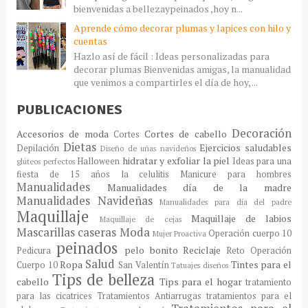
bienvenidas a bellezaypeinados ,hoy n...
Aprende cómo decorar plumas y lapices con hilo y
cuentas
Hazlo así de fácil : Ideas personalizadas para
decorar plumas Bienvenidas amigas, la manualidad
que venimos a compartirles el día de hoy, ...
PUBLICACIONES
Decoración
Accesorios de moda
Cortes de cabello
Cortes
Dietas
Ejercicios saludables
Depilación
Diseño de uñas navideños
hidratar y exfoliar la piel
Halloween
Ideas para una
glúteos perfectos
fiesta de 15 años
la celulitis
Manicure para hombres
Manualidades
Manualidades día de la madre
Manualidades Navideñas
Manualidades para día del padre
Maquillaje
Maquillaje de labios
Maquillaje de cejas
Mascarillas caseras
Moda
Operación cuerpo 10
Mujer Proactiva
peinados
pelo bonito
Reciclaje
Pedicura
Reto Operación
Salud
Ropa
Tintes para el
Cuerpo 10
San Valentín
Tatuajes diseños
Tips de belleza
cabello
Tips para el hogar
tratamiento
para las cicatrices
Tratamientos Antiarrugas
tratamientos para el