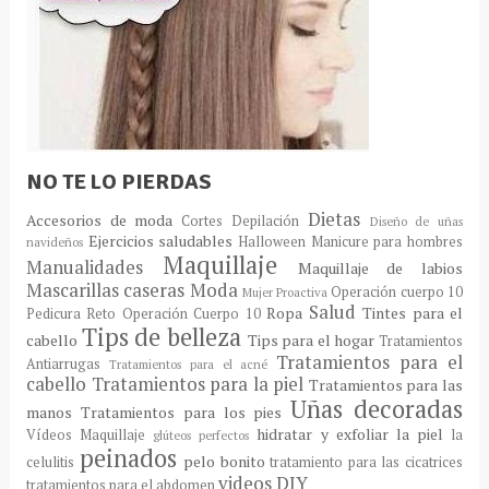
NO TE LO PIERDAS
Dietas
Accesorios de moda
Cortes
Depilación
Diseño de uñas
Ejercicios saludables
Halloween
Manicure para hombres
navideños
Maquillaje
Manualidades
Maquillaje de labios
Mascarillas caseras
Moda
Operación cuerpo 10
Mujer Proactiva
Salud
Ropa
Tintes para el
Pedicura
Reto Operación Cuerpo 10
Tips de belleza
cabello
Tips para el hogar
Tratamientos
Tratamientos para el
Antiarrugas
Tratamientos para el acné
cabello
Tratamientos para la piel
Tratamientos para las
Uñas decoradas
manos
Tratamientos para los pies
hidratar y exfoliar la piel
Vídeos Maquillaje
la
glúteos perfectos
peinados
pelo bonito
celulitis
tratamiento para las cicatrices
videos DIY
tratamientos para el abdomen