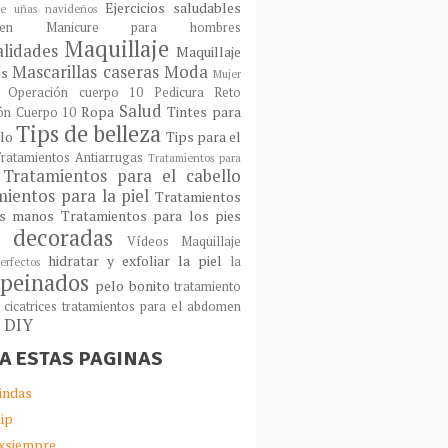
Ejercicios saludables
e uñas navideños
en
Manicure para hombres
Maquillaje
lidades
Maquillaje
Mascarillas caseras
Moda
os
Mujer
Operación cuerpo 10
Pedicura
Reto
Salud
Ropa
Tintes para
ón Cuerpo 10
Tips de belleza
llo
Tips para el
ratamientos Antiarrugas
Tratamientos para
Tratamientos para el cabello
ientos para la piel
Tratamientos
as manos
Tratamientos para los pies
 decoradas
Vídeos Maquillaje
hidratar y exfoliar la piel
la
erfectos
peinados
pelo bonito
tratamiento
 cicatrices
tratamientos para el abdomen
s DIY
TA ESTAS PAGINAS
indas
ip
xsiempre