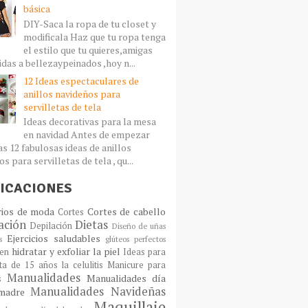
básica
DIY-Saca la ropa de tu closet y
modificala Haz que tu ropa tenga
el estilo que tu quieres,amigas
idas a bellezaypeinados ,hoy n...
12 Ideas espectaculares de
anillos navideños para
servilletas de tela
Ideas decorativas para la mesa
en navidad Antes de empezar
as 12 fabulosas ideas de anillos
s para servilletas de tela , qu...
ICACIONES
rios de moda
Cortes de cabello
Cortes
ación
Dietas
Depilación
Diseño de uñas
Ejercicios saludables
s
glúteos perfectos
hidratar y exfoliar la piel
en
Ideas para
sta de 15 años
la celulitis
Manicure para
Manualidades
Manualidades día
s
Manualidades Navideñas
madre
Maquillaje