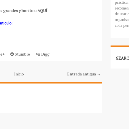
práctica
recomend
os grandes y bonitos: AQUÍ
de usar 
organism
rticulo :
cada per
e+
Stumble
Digg
SEARC
Inicio
Entrada antigua →