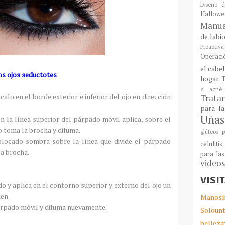
Diseño d
Hallowe
Manua
de labi
Proactiva
Operaci
el cabe
os ojos seductotes
hogar
T
el acné
alo en el borde exterior e inferior del ojo en dirección
Tratam
para l
Uñas
n la línea superior del párpado móvil aplica, sobre el
o toma la brocha y difuma.
glúteos p
locado sombra sobre la línea que divide el párpado
celulitis
la brocha.
para las
video
VISI
o y aplica en el contorno superior y externo del ojo un
ien.
Manosl
árpado móvil y difuma nuevamente.
Solount
belleza