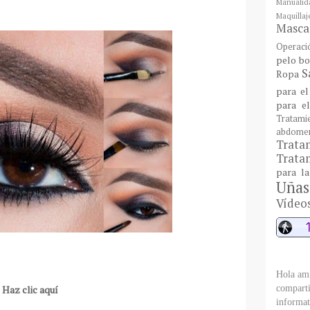
Manualid
Maquill
Mascar
Operaci
pelo bo
S
Ropa
para el
para e
Tratami
abdome
Trat
Tratam
para l
Uñas
Vídeo
Hola ami
comparti
 Haz clic aquí
informat