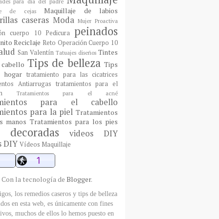
ades para día del padre
Maquillaje de labios
aje de cejas
illas caseras
Moda
Mujer Proactiva
peinados
ón cuerpo 10
Pedicura
nito
Reciclaje
Reto Operación Cuerpo 10
alud
Tintes
San Valentín
Tatuajes diseños
Tips de belleza
 cabello
Tips
l hogar
tratamiento para las cicatrices
entos Antiarrugas
tratamientos para el
n
Tratamientos para el acné
amientos para el cabello
ientos para la piel
Tratamientos
as manos
Tratamientos para los pies
 decoradas
videos DIY
s DIY
Vídeos Maquillaje
Con la tecnología de
Blogger
.
gos, los remedios caseros y tips de belleza
dos en esta web, es únicamente con fines
ivos, muchos de ellos lo hemos puesto en