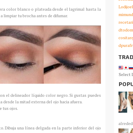
Lodijoe
bra color blanco o plateada desde el lagrimal hasta la
mimund
a limpiar tu brocha antes de difumar.
recetar
dtodom
cosita
dpurafr
TRA
Select
POPU
con el delineador líquido color negro. Si gustas puedes
 desde la mitad externa del ojo hacia afuera.
e tus ojos.
alrededo
. Dibuja una línea delgada en la parte inferior del ojo