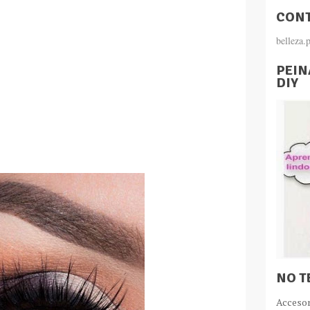
CONT
belleza
PEIN
DIY
NO T
Acceso