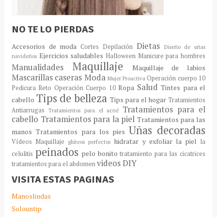
NO TE LO PIERDAS
Dietas
Accesorios de moda
Cortes
Depilación
Diseño de uñas
Ejercicios saludables
Halloween
Manicure para hombres
navideños
Maquillaje
Manualidades
Maquillaje de labios
Mascarillas caseras
Moda
Operación cuerpo 10
Mujer Proactiva
Salud
Ropa
Tintes para el
Pedicura
Reto Operación Cuerpo 10
Tips de belleza
cabello
Tips para el hogar
Tratamientos
Tratamientos para el
Antiarrugas
Tratamientos para el acné
cabello
Tratamientos para la piel
Tratamientos para las
Uñas decoradas
manos
Tratamientos para los pies
hidratar y exfoliar la piel
Vídeos Maquillaje
la
glúteos perfectos
peinados
pelo bonito
celulitis
tratamiento para las cicatrices
videos DIY
tratamientos para el abdomen
VISITA ESTAS PAGINAS
Manoslindas
Solountip