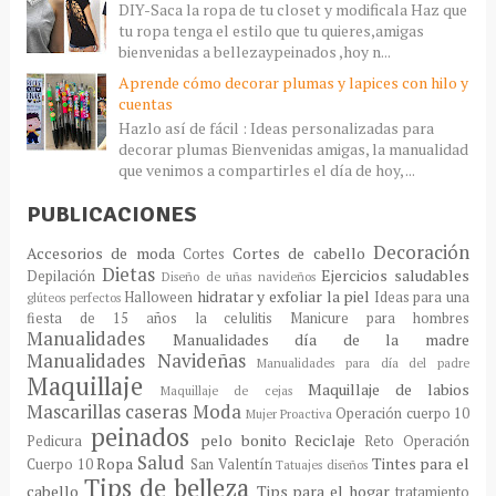
DIY-Saca la ropa de tu closet y modificala Haz que
tu ropa tenga el estilo que tu quieres,amigas
bienvenidas a bellezaypeinados ,hoy n...
Aprende cómo decorar plumas y lapices con hilo y
cuentas
Hazlo así de fácil : Ideas personalizadas para
decorar plumas Bienvenidas amigas, la manualidad
que venimos a compartirles el día de hoy, ...
PUBLICACIONES
Decoración
Accesorios de moda
Cortes de cabello
Cortes
Dietas
Ejercicios saludables
Depilación
Diseño de uñas navideños
hidratar y exfoliar la piel
Halloween
Ideas para una
glúteos perfectos
fiesta de 15 años
la celulitis
Manicure para hombres
Manualidades
Manualidades día de la madre
Manualidades Navideñas
Manualidades para día del padre
Maquillaje
Maquillaje de labios
Maquillaje de cejas
Mascarillas caseras
Moda
Operación cuerpo 10
Mujer Proactiva
peinados
pelo bonito
Reciclaje
Pedicura
Reto Operación
Salud
Ropa
Tintes para el
Cuerpo 10
San Valentín
Tatuajes diseños
Tips de belleza
cabello
Tips para el hogar
tratamiento